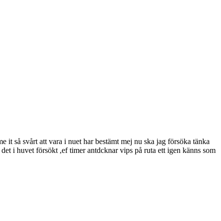
e it så svårt att vara i nuet har bestämt mej nu ska jag försöka tänka
a det i huvet försökt ,ef timer antdcknar vips på ruta ett igen känns som