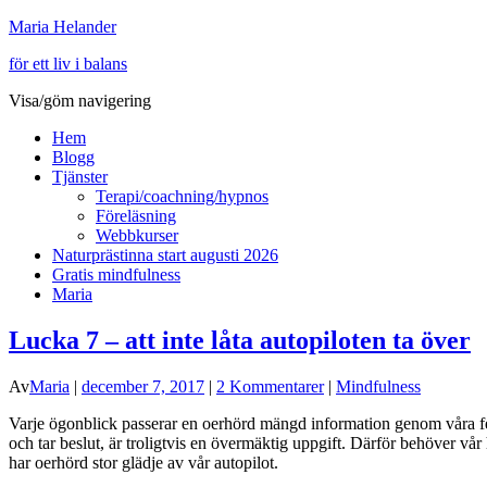
Maria Helander
för ett liv i balans
Visa/göm navigering
Hem
Blogg
Tjänster
Terapi/coachning/hypnos
Föreläsning
Webbkurser
Naturprästinna start augusti 2026
Gratis mindfulness
Maria
Lucka 7 – att inte låta autopiloten ta över
Av
Maria
|
december 7, 2017
|
2 Kommentarer
|
Mindfulness
Varje ögonblick passerar en oerhörd mängd information genom våra fem
och tar beslut, är troligtvis en övermäktig uppgift. Därför behöver vår
har oerhörd stor glädje av vår autopilot.