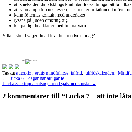
att smeka den din älsklings kind utan förväntningar att få tillbak
att stanna upp innan stressen, ilskan eller irritationen tar över 
känn fötternas kontakt med underlaget
lyssna på ljuden omkring dig
klä på dig dina kläder med full närvaro
Vilken stund väljer du att leva helt medvetet idag?
by
Taggat
autopilot
,
gratis mindfulness
,
julfrid
,
julfridskalendern
,
Mindfu
Inläggsnavigering
←
Lucka 6 – dagar när allt går fel
Lucka 8 – stoppa sötsuget med självmedkänsla
→
2 kommentarer till “
Lucka 7 – att inte låt