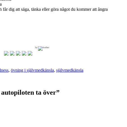
a
och får dig att säga, tänka eller göra något du kommer att ångra
by
lness
,
övning i självmedkänsla
,
självmedkänsla
a autopiloten ta över
”