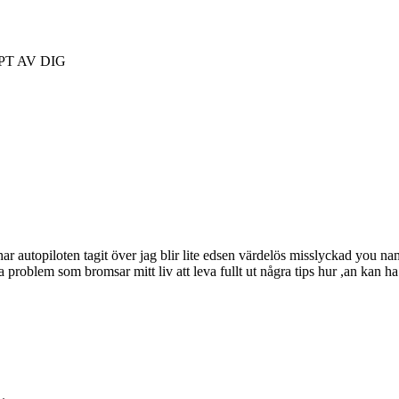
PT AV DIG
r autopiloten tagit över jag blir lite edsen värdelös misslyckad you nam
ta problem som bromsar mitt liv att leva fullt ut några tips hur ,an kan h