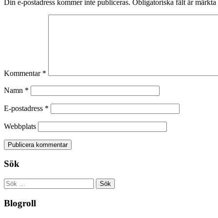
Din e-postadress kommer inte publiceras.
Obligatoriska fält är märkta
Kommentar
*
Namn
*
E-postadress
*
Webbplats
Sök
Sök
efter:
Blogroll