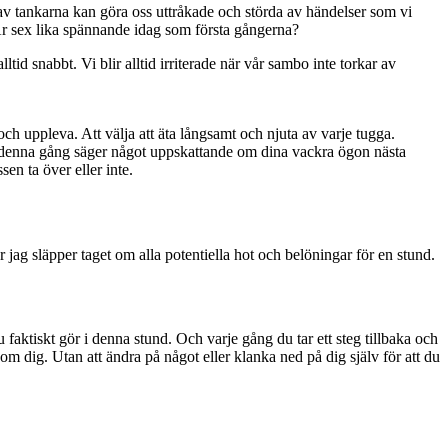
 av tankarna kan göra oss uttråkade och störda av händelser som vi
? Är sex lika spännande idag som första gångerna?
tid snabbt. Vi blir alltid irriterade när vår sambo inte torkar av
och uppleva. Att välja att äta långsamt och njuta av varje tugga.
älv, denna gång säger något uppskattande om dina vackra ögon nästa
sen ta över eller inte.
r jag släpper taget om alla potentiella hot och belöningar för en stund.
 faktiskt gör i denna stund. Och varje gång du tar ett steg tillbaka och
dig. Utan att ändra på något eller klanka ned på dig själv för att du