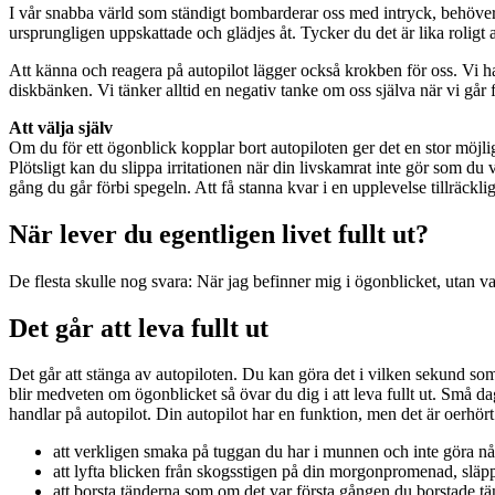
I vår snabba värld som ständigt bombarderar oss med intryck, behöver 
ursprungligen uppskattade och glädjes åt. Tycker du det är lika roligt
Att känna och reagera på autopilot lägger också krokben för oss. Vi hand
diskbänken. Vi tänker alltid en negativ tanke om oss själva när vi går 
Att välja själv
Om du för ett ögonblick kopplar bort autopiloten ger det en stor möjligh
Plötsligt kan du slippa irritationen när din livskamrat inte gör som du
gång du går förbi spegeln. Att få stanna kvar i en upplevelse tillräcklig
När lever du egentligen livet fullt ut?
De flesta skulle nog svara: När jag befinner mig i ögonblicket, utan var
Det går att leva fullt ut
Det går att stänga av autopiloten. Du kan göra det i vilken sekund som 
blir medveten om ögonblicket så övar du dig i att leva fullt ut. Små
handlar på autopilot. Din autopilot har en funktion, men det är oerhör
att verkligen smaka på tuggan du har i munnen och inte göra någ
att lyfta blicken från skogsstigen på din morgonpromenad, släp
att borsta tänderna som om det var första gången du borstade t