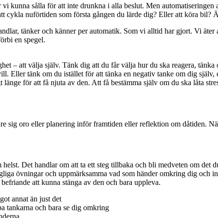
vi kunna sålla för att inte drunkna i alla beslut. Men automatiseringen
 att cykla nuförtiden som första gången du lärde dig? Eller att köra bil
lar, tänker och känner per automatik. Som vi alltid har gjort. Vi äter all
förbi en spegel.
et – att välja själv. Tänk dig att du får välja hur du ska reagera, tänka 
 vill. Eller tänk om du istället för att tänka en negativ tanke om dig sj
t länge för att få njuta av den. Att få bestämma själv om du ska låta stres
e sig oro eller planering inför framtiden eller reflektion om dåtiden. Nä
helst. Det handlar om att ta ett steg tillbaka och bli medveten om det du
 dagliga övningar och uppmärksamma vad som händer omkring dig och inom 
t befriande att kunna stänga av den och bara uppleva.
ot annat än just det
pa tankarna och bara se dig omkring
änderna