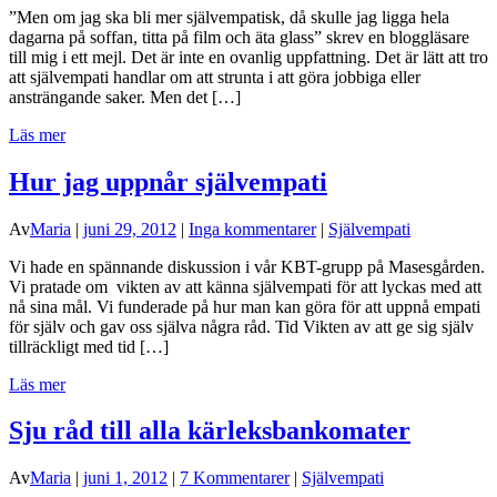
”Men om jag ska bli mer självempatisk, då skulle jag ligga hela
dagarna på soffan, titta på film och äta glass” skrev en bloggläsare
till mig i ett mejl. Det är inte en ovanlig uppfattning. Det är lätt att tro
att självempati handlar om att strunta i att göra jobbiga eller
ansträngande saker. Men det […]
Läs mer
Hur jag uppnår självempati
Av
Maria
|
juni 29, 2012
|
Inga kommentarer
|
Självempati
Vi hade en spännande diskussion i vår KBT-grupp på Masesgården.
Vi pratade om vikten av att känna självempati för att lyckas med att
nå sina mål. Vi funderade på hur man kan göra för att uppnå empati
för själv och gav oss själva några råd. Tid Vikten av att ge sig själv
tillräckligt med tid […]
Läs mer
Sju råd till alla kärleksbankomater
Av
Maria
|
juni 1, 2012
|
7 Kommentarer
|
Självempati