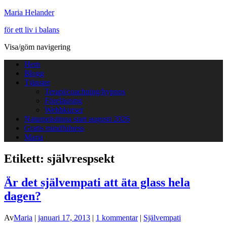
Maria Helander
för ett liv i balans
Visa/göm navigering
Hem
Blogg
Tjänster
Terapi/coachning/hypnos
Föreläsning
Webbkurser
Naturprästinna start augusti 2026
Gratis mindfulness
Maria
Etikett:
självrespsekt
Är det självempati att äta glass hela
dagen?
Av
Maria
|
januari 17, 2013
|
1 kommentar
|
Självempati