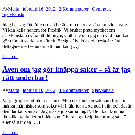
Av
Maria
|
februari 16, 2012
|
2 Kommentarer
|
Övningar
,
Självkänsla
Idag har jag fått löfte om att berätta om en utav våra kursdeltagare.
Vi kan kalla honom för Fredrik. Vi brukar prata mycket om
självkänsla på våra utbildningar, Cathrine och jag och vad man kan
göra för att stärka sin kärlek för sig själv. För det mesta är våra
deltagare medvetna om att man kan […]
Läs mer
Även om jag gör knäppa saker – så är jag
rätt underbar!
Av
Maria
|
februari 10, 2012
|
4 Kommentarer
|
Självkänsla
Varje grupp vi utbildar är unik. Men det finns en sak som förenar
många människor som söker vår hjälp för att gå ned i vikt och det är
den där känslan av ”Jag måste ju skärpa mig!”. Den kan komma i
lite olika varianter och låta som ” bara jag disciplinerar mig så…”
eller så har den […]
Läs mer