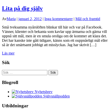
Lita på dig själv
Av
Maria
|
januari 2, 2012
|
Inga kommentarer
|
Mål och framtid
Små tveksamma nyårslöften blinkar till här och var på Facebook.
Vänner, klienter och bekanta som kavlar upp ärmarna och gärna vill
uppnå sitt mål, men är en smula oroliga om de kommer att klara det.
Det har kanske inte gått tidigare, känns som ett ouppnåeligt mål eller
så är det smärtsamt jobbigt att misslyckas. Jag har skrivit […]
Läs mer
Sök
Sök
efter:
Blogroll
Nyhetsbrev
Självsnällpodden
Utbildningar