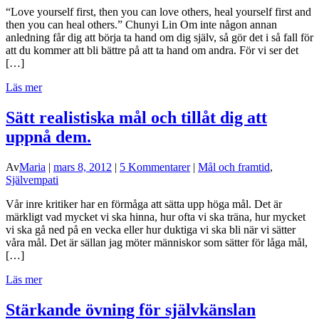
“Love yourself first, then you can love others, heal yourself first and
then you can heal others.” Chunyi Lin Om inte någon annan
anledning får dig att börja ta hand om dig själv, så gör det i så fall för
att du kommer att bli bättre på att ta hand om andra. För vi ser det
[…]
Läs mer
Sätt realistiska mål och tillåt dig att
uppnå dem.
Av
Maria
|
mars 8, 2012
|
5 Kommentarer
|
Mål och framtid
,
Självempati
Vår inre kritiker har en förmåga att sätta upp höga mål. Det är
märkligt vad mycket vi ska hinna, hur ofta vi ska träna, hur mycket
vi ska gå ned på en vecka eller hur duktiga vi ska bli när vi sätter
våra mål. Det är sällan jag möter människor som sätter för låga mål,
[…]
Läs mer
Stärkande övning för självkänslan