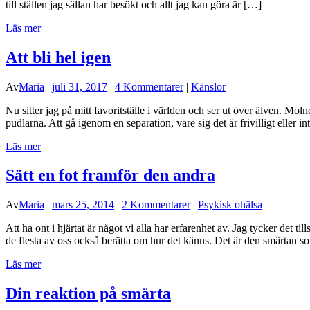
till ställen jag sällan har besökt och allt jag kan göra är […]
Läs mer
Att bli hel igen
Av
Maria
|
juli 31, 2017
|
4 Kommentarer
|
Känslor
Nu sitter jag på mitt favoritställe i världen och ser ut över älven. Mol
pudlarna. Att gå igenom en separation, vare sig det är frivilligt eller i
Läs mer
Sätt en fot framför den andra
Av
Maria
|
mars 25, 2014
|
2 Kommentarer
|
Psykisk ohälsa
Att ha ont i hjärtat är något vi alla har erfarenhet av. Jag tycker det ti
de flesta av oss också berätta om hur det känns. Det är den smärtan 
Läs mer
Din reaktion på smärta