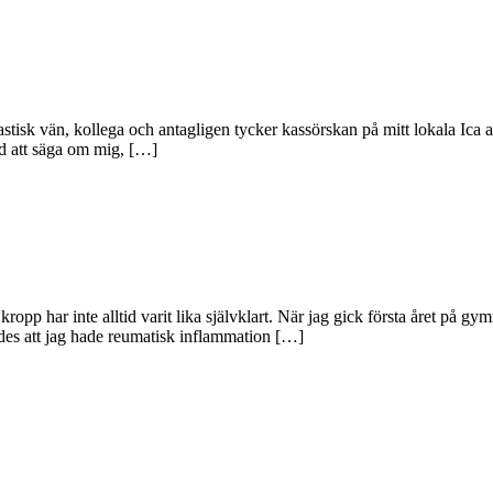
stisk vän, kollega och antagligen tycker kassörskan på mitt lokala Ica at
ord att säga om mig, […]
kropp har inte alltid varit lika självklart. När jag gick första året på gym
rades att jag hade reumatisk inflammation […]