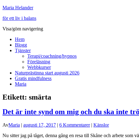
Maria Helander
för ett liv i balans
Visa/göm navigering
Hem
Blogg
Tjänster
Terapi/coachning/hypnos
Föreläsning
Webbkurser
Naturprästinna start augusti 2026
Gratis mindfulness
Maria
Etikett:
smärta
Det är inte synd om mig och du ska inte tr
Av
Maria
|
augusti 17, 2017
|
6 Kommentarer
|
Känslor
Nu sitter jag på tåget, denna gång en resa till Skåne och arbete som v