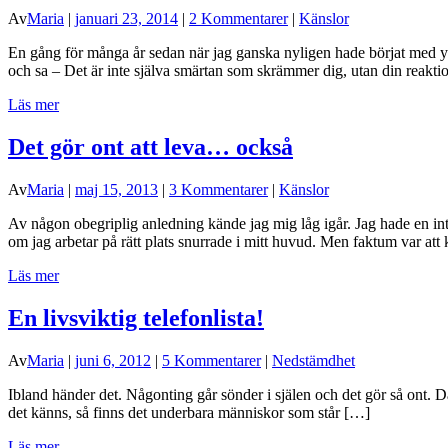
Av
Maria
|
januari 23, 2014
|
2 Kommentarer
|
Känslor
En gång för många år sedan när jag ganska nyligen hade börjat med yo
och sa – Det är inte själva smärtan som skrämmer dig, utan din reakt
Läs mer
Det gör ont att leva… också
Av
Maria
|
maj 15, 2013
|
3 Kommentarer
|
Känslor
Av någon obegriplig anledning kände jag mig låg igår. Jag hade en inte
om jag arbetar på rätt plats snurrade i mitt huvud. Men faktum var att
Läs mer
En livsviktig telefonlista!
Av
Maria
|
juni 6, 2012
|
5 Kommentarer
|
Nedstämdhet
Ibland händer det. Någonting går sönder i själen och det gör så ont. D
det känns, så finns det underbara människor som står […]
Läs mer