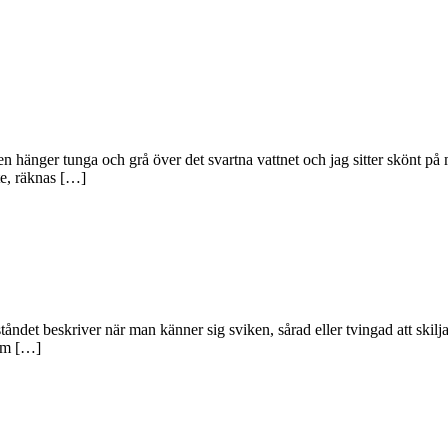
nen hänger tunga och grå över det svartna vattnet och jag sitter skönt på 
nte, räknas […]
llståndet beskriver när man känner sig sviken, sårad eller tvingad att skil
som […]