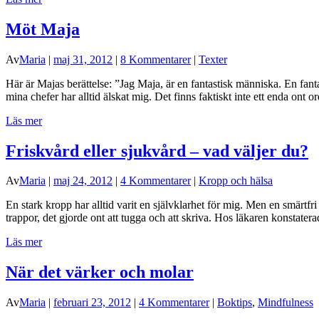
Möt Maja
Av
Maria
|
maj 31, 2012
|
8 Kommentarer
|
Texter
Här är Majas berättelse: ”Jag Maja, är en fantastisk människa. En fanta
mina chefer har alltid älskat mig. Det finns faktiskt inte ett enda ont 
Läs mer
Friskvård eller sjukvård – vad väljer du?
Av
Maria
|
maj 24, 2012
|
4 Kommentarer
|
Kropp och hälsa
En stark kropp har alltid varit en självklarhet för mig. Men en smärtfri 
trappor, det gjorde ont att tugga och att skriva. Hos läkaren konstate
Läs mer
När det värker och molar
Av
Maria
|
februari 23, 2012
|
4 Kommentarer
|
Boktips
,
Mindfulness