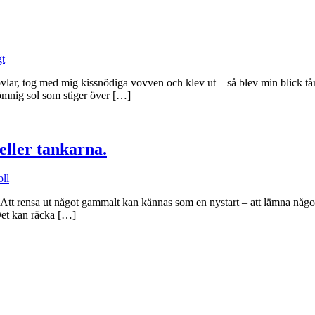
gt
vlar, tog med mig kissnödiga vovven och klev ut – så blev min blick tårf
ömnig sol som stiger över […]
eller tankarna.
oll
sa. Att rensa ut något gammalt kan kännas som en nystart – att lämna någ
Det kan räcka […]