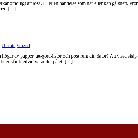
erkar omöjligt att lösa. Eller en händelse som har eller kan gå snett. P
 med […]
,
Uncategorized
högar av papper, att-göra-listor och post runt din dator? Att vissa skåp e
orer står bredvid varandra på ett […]