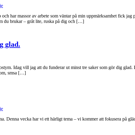
je
och har massor av arbete som väntar på min uppmärksamhet fick jag pani
 du brukar – gråt lite, ruska på dig och […]
g glad.
tym. Idag vill jag att du funderar ut minst tre saker som gör dig glad. 
 om, smsa […]
je
ma. Denna vecka har vi ett härligt tema – vi kommer att fokusera på glä