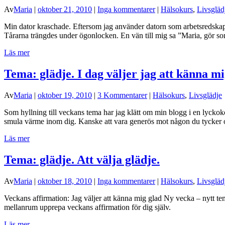
Av
Maria
|
oktober 21, 2010
|
Inga kommentarer
|
Hälsokurs
,
Livsgläd
Min dator kraschade. Eftersom jag använder datorn som arbetsredskap 
Tårarna trängdes under ögonlocken. En vän till mig sa ”Maria, gör som
Läs mer
Tema: glädje. I dag väljer jag att känna mi
Av
Maria
|
oktober 19, 2010
|
3 Kommentarer
|
Hälsokurs
,
Livsglädje
Som hyllning till veckans tema har jag klätt om min blogg i en lyckokos
smula värme inom dig. Kanske att vara generös mot någon du tycker
Läs mer
Tema: glädje. Att välja glädje.
Av
Maria
|
oktober 18, 2010
|
Inga kommentarer
|
Hälsokurs
,
Livsgläd
Veckans affirmation: Jag väljer att känna mig glad Ny vecka – nytt te
mellanrum upprepa veckans affirmation för dig själv.
Läs mer