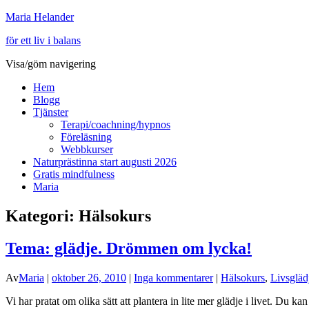
Maria Helander
för ett liv i balans
Visa/göm navigering
Hem
Blogg
Tjänster
Terapi/coachning/hypnos
Föreläsning
Webbkurser
Naturprästinna start augusti 2026
Gratis mindfulness
Maria
Kategori:
Hälsokurs
Tema: glädje. Drömmen om lycka!
Av
Maria
|
oktober 26, 2010
|
Inga kommentarer
|
Hälsokurs
,
Livsgläd
Vi har pratat om olika sätt att plantera in lite mer glädje i livet. Du k