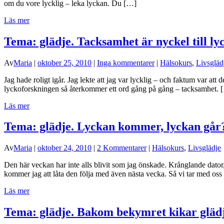
om du vore lycklig – leka lyckan. Du […]
Läs mer
Tema: glädje. Tacksamhet är nyckel till ly
Av
Maria
|
oktober 25, 2010
|
Inga kommentarer
|
Hälsokurs
,
Livsgläd
Jag hade roligt igår. Jag lekte att jag var lycklig – och faktum var att d
lyckoforskningen så återkommer ett ord gång på gång – tacksamhet. 
Läs mer
Tema: glädje. Lyckan kommer, lyckan går
Av
Maria
|
oktober 24, 2010
|
2 Kommentarer
|
Hälsokurs
,
Livsglädje
Den här veckan har inte alls blivit som jag önskade. Krånglande dato
kommer jag att låta den följa med även nästa vecka. Så vi tar med oss
Läs mer
Tema: glädje. Bakom bekymret kikar gläd