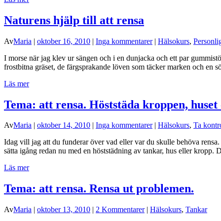
Naturens hjälp till att rensa
Av
Maria
|
oktober 16, 2010
|
Inga kommentarer
|
Hälsokurs
,
Personli
I morse när jag klev ur sängen och i en dunjacka och ett par gummistö
frostbitna gräset, de färgsprakande löven som täcker marken och en s
Läs mer
Tema: att rensa. Höststäda kroppen, huset 
Av
Maria
|
oktober 14, 2010
|
Inga kommentarer
|
Hälsokurs
,
Ta kontr
Idag vill jag att du funderar över vad eller var du skulle behöva ren
sätta igång redan nu med en höststädning av tankar, hus eller kropp. 
Läs mer
Tema: att rensa. Rensa ut problemen.
Av
Maria
|
oktober 13, 2010
|
2 Kommentarer
|
Hälsokurs
,
Tankar