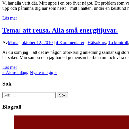
Vi har alla varit där. Mitt uppe i en oro över något. Ett problem som v
upp och påminna dig när som helst – mitt i natten, under en kelstund
Läs mer
Tema: att rensa. Alla små energitjuvar.
Av
Maria
|
oktober 12, 2010
|
4 Kommentarer
|
Hälsokurs
,
Ta kontroll
Är du som jag – att det av någon oförklarlig anledning samlar sig stora 
ha-saker. Min sambo och jag har ett gemensamt arbetsrum och våra dat
Läs mer
«
Äldre inlägg
Nyare inlägg
»
Sök
Sök
efter:
Blogroll