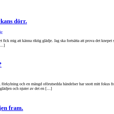
ckans dörr.
je
et fick mig att känna riktig glädje. Jag ska fortsätta att prova det knepet
[…]
?
r, förkylning och en mängd oförutsedda händelser har snott mitt fokus f
 glädjen och njuter av det en […]
jen fram.