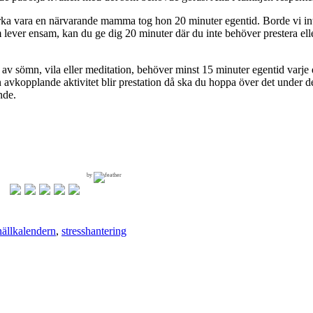
 orka vara en närvarande mamma tog hon 20 minuter egentid. Borde vi int
lever ensam, kan du ge dig 20 minuter där du inte behöver prestera eller
av sömn, vila eller meditation, behöver minst 15 minuter egentid varje d
 avkopplande aktivitet blir prestation då ska du hoppa över det under 
nde.
by
nällkalendern
,
stresshantering