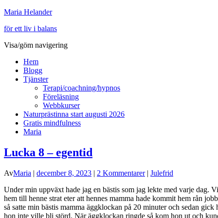
Maria Helander
för ett liv i balans
Visa/göm navigering
Hem
Blogg
Tjänster
Terapi/coachning/hypnos
Föreläsning
Webbkurser
Naturprästinna start augusti 2026
Gratis mindfulness
Maria
Lucka 8 – egentid
Av
Maria
|
december 8, 2023
|
2 Kommentarer
|
Julefrid
Under min uppväxt hade jag en bästis som jag lekte med varje dag. Vi
hem till henne strat eter att hennes mamma hade kommit hem rån jobbet,
så satte min bästis mamma äggklockan på 20 minuter och sedan gick hon 
hon inte ville bli störd. När äggklockan ringde så kom hon ut och ku