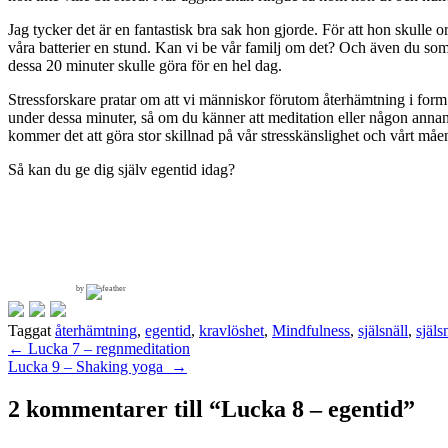
Jag tycker det är en fantastisk bra sak hon gjorde. För att hon skulle
våra batterier en stund. Kan vi be vår familj om det? Och även du som 
dessa 20 minuter skulle göra för en hel dag.
Stressforskare pratar om att vi människor förutom återhämtning i form 
under dessa minuter, så om du känner att meditation eller någon annan
kommer det att göra stor skillnad på vår stresskänslighet och vårt måe
Så kan du ge dig själv egentid idag?
by
Taggat
återhämtning
,
egentid
,
kravlöshet
,
Mindfulness
,
själsnäll
,
själs
Inläggsnavigering
←
Lucka 7 – regnmeditation
Lucka 9 – Shaking yoga
→
2 kommentarer till “
Lucka 8 – egentid
”