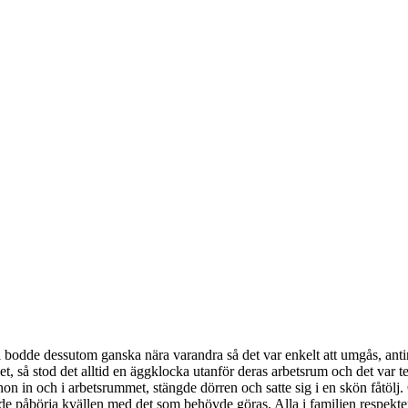
 bodde dessutom ganska nära varandra så det var enkelt att umgås, anti
 så stod det alltid en äggklocka utanför deras arbetsrum och det var te
in och i arbetsrummet, stängde dörren och satte sig i en skön fåtölj. O
nde påbörja kvällen med det som behövde göras. Alla i familjen respekte