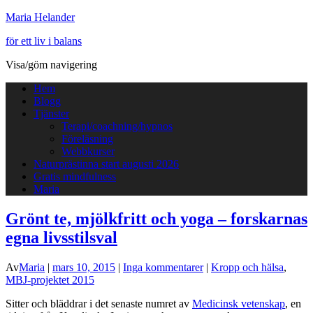
Maria Helander
för ett liv i balans
Visa/göm navigering
Hem
Blogg
Tjänster
Terapi/coachning/hypnos
Föreläsning
Webbkurser
Naturprästinna start augusti 2026
Gratis mindfulness
Maria
Grönt te, mjölkfritt och yoga – forskarnas
egna livsstilsval
Av
Maria
|
mars 10, 2015
|
Inga kommentarer
|
Kropp och hälsa
,
MBJ-projektet 2015
Sitter och bläddrar i det senaste numret av
Medicinsk vetenskap
, en