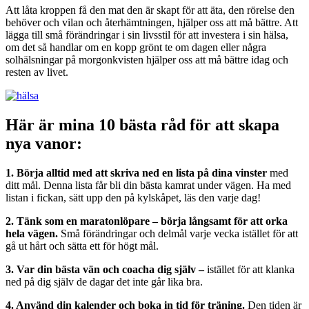
Att låta kroppen få den mat den är skapt för att äta, den rörelse den
behöver och vilan och återhämtningen, hjälper oss att må bättre. Att
lägga till små förändringar i sin livsstil för att investera i sin hälsa,
om det så handlar om en kopp grönt te om dagen eller några
solhälsningar på morgonkvisten hjälper oss att må bättre idag och
resten av livet.
Här är mina 10 bästa råd för att skapa
nya vanor:
1. Börja alltid med att skriva ned en lista på dina vinster
med
ditt mål. Denna lista får bli din bästa kamrat under vägen. Ha med
listan i fickan, sätt upp den på kylskåpet, läs den varje dag!
2. Tänk som en maratonlöpare – börja långsamt för att orka
hela vägen.
Små förändringar och delmål varje vecka istället för att
gå ut hårt och sätta ett för högt mål.
3. Var din bästa vän och coacha dig själv –
istället för att klanka
ned på dig själv de dagar det inte går lika bra.
4. Använd din kalender och boka in tid för träning.
Den tiden är