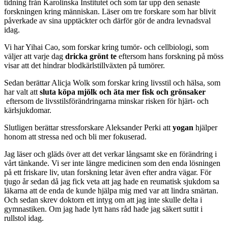
tidning från Karolinska Institutet och som tar upp den senaste
forskningen kring människan. Läser om tre forskare som har blivit
påverkade av sina upptäckter och därför gör de andra levnadsval
idag.
Vi har Yihai Cao, som forskar kring tumör- och cellbiologi, som
väljer att varje dag
dricka grönt te
eftersom hans forskning på möss
visar att det hindrar blodkärlstillväxten på tumörer.
Sedan berättar Alicja Wolk som forskar kring livsstil och hälsa, som
har valt att
sluta köpa mjölk och äta mer fisk och grönsaker
eftersom de livsstilsförändringarna minskar risken för hjärt- och
kärlsjukdomar.
Slutligen berättar stressforskare Aleksander Perki att
yogan
hjälper
honom att stressa ned och bli mer fokuserad.
Jag läser och gläds över att det verkar långsamt ske en förändring i
vårt tänkande. Vi ser inte längre medicinen som den enda lösningen
på ett friskare liv, utan forskning letar även efter andra vägar. För
tjugo år sedan då jag fick veta att jag hade en reumatisk sjukdom sa
läkarna att de enda de kunde hjälpa mig med var att lindra smärtan.
Och sedan skrev doktorn ett intyg om att jag inte skulle delta i
gymnastiken. Om jag hade lytt hans råd hade jag säkert suttit i
rullstol idag.