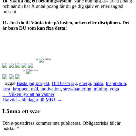
10. Skaffa dig ett belöningssystem
. Varje träningspass är ett poäng
och när du har X antal poäng får du ge dig själv en efterlängtad
present
.
11. Just do it! Vänta inte på lusten, orken eller disciplinen. Det
är bara DU som kan fixa detta!
by
by
Taggat
Bästa jag-projekt
,
Ditt bästa jag
,
energi
,
hälsa
,
Inspiration
,
kost
,
kroppen
,
mål
,
motivation
,
stresshantering
,
träning
,
yoga
Inläggsnavigering
←
Vilken lyx att ha vänner
Halvtid – 50 dagar till MBJ
→
Lämna ett svar
Din e-postadress kommer inte publiceras.
Obligatoriska fält är
märkta
*