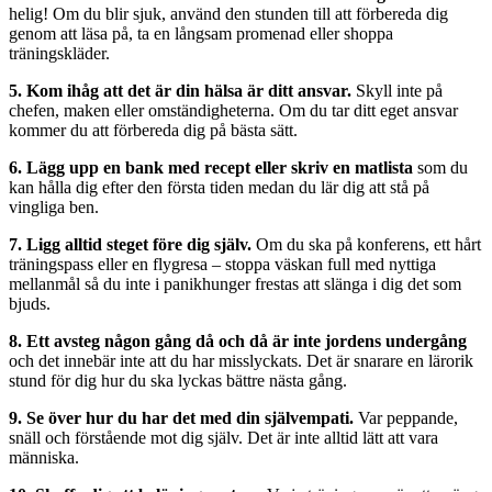
helig! Om du blir sjuk, använd den stunden till att förbereda dig
genom att läsa på, ta en långsam promenad eller shoppa
träningskläder.
5. Kom ihåg att det är din hälsa är ditt ansvar.
Skyll inte på
chefen, maken eller omständigheterna. Om du tar ditt eget ansvar
kommer du att förbereda dig på bästa sätt.
6. Lägg upp en bank med recept eller skriv en matlista
som du
kan hålla dig efter den första tiden medan du lär dig att stå på
vingliga ben.
7. Ligg alltid steget före dig själv.
Om du ska på konferens, ett hårt
träningspass eller en flygresa – stoppa väskan full med nyttiga
mellanmål så du inte i panikhunger frestas att slänga i dig det som
bjuds.
8. Ett avsteg någon gång då och då är inte jordens undergång
och det innebär inte att du har misslyckats. Det är snarare en lärorik
stund för dig hur du ska lyckas bättre nästa gång.
9. Se över hur du har det med din självempati.
Var peppande,
snäll och förstående mot dig själv. Det är inte alltid lätt att vara
människa.