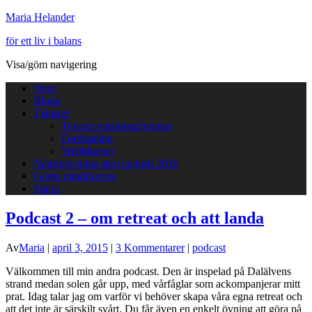
Maria Helander
för ett liv i balans
Visa/göm navigering
Hem
Blogg
Tjänster
Terapi/coachning/hypnos
Föreläsning
Webbkurser
Naturprästinna start augusti 2026
Gratis mindfulness
Maria
Podcast 2 – om retreat och att landa
Av
Maria
|
april 3, 2015
|
3 Kommentarer
|
podcast
Välkommen till min andra podcast. Den är inspelad på Dalälvens
strand medan solen går upp, med vårfåglar som ackompanjerar mitt
prat. Idag talar jag om varför vi behöver skapa våra egna retreat och
att det inte är särskilt svårt. Du får även en enkelt övning att göra på