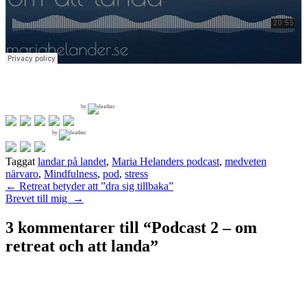
by
by
Taggat
landar på landet
,
Maria Helanders podcast
,
medveten
närvaro
,
Mindfulness
,
pod
,
stress
Inläggsnavigering
←
Retreat betyder att ”dra sig tillbaka”
Brevet till mig
→
3 kommentarer till “
Podcast 2 – om
retreat och att landa
”