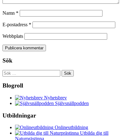
Namn
*
E-postadress
*
Webbplats
Sök
Sök
efter:
Blogroll
Nyhetsbrev
Självsnällpodden
Utbildningar
Onlineutbildning
Utbilda dig till
Naturprästinna