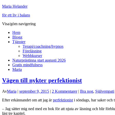
Maria Helander
för ett liv i balans
Visa/göm navigering
Hem
Blogg
Tjänster
Terapi/coachning/hypnos
Föreläsning
Webbkurser
Naturprästinna start augusti 2026
Gratis mindfulness
Maria
Vägen till nykter perfektionist
Av
Maria
|
september 9, 2015
|
2 Kommentarer
|
Bra nog
,
Självempati
Efter erkännandet om att jag är
perfektionist
i söndags, har saker och ti
– Jag sätter mig ned med en bok för att njuta av läsning och blir förblu
läst tre kapitel.