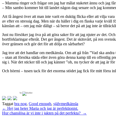
– Mamma ringer och frågar om jag har målat staketet ännu och jag får re
– Min sambo kommer hit till landet någon dag senare och jag kommer på
Att få ångest över att man inte varit en duktig flicka eller att vilja vara
av efter en stressig dag. Men när du häller i dig en flaska varje kväll f
känslan att – om jag mår dåligt – så beror det på att jag inte är tillräckl
Just nu försöker jag öva på att göra saker för att jag njuter av det. Oc
bortförklaringar efteråt. Det ger ångest. Det är skitsvårt, på ren sven
över gränsen och gör det för att dölja en sårbarhet?
Jag tror att det handlar om medkänsla. Om att gå från ”Vad ska andra tyck
– utan att försöka städa eller även göra denna kamp till en offentlig pre
sig i. När det sticker till och jag känner ”oh, nu tycker de att jag är 
Och hörrni – tusen tack för det enorma stödet jag fick för mitt förra inlä
by
Taggat
bra nog
,
Good enough
,
självmedkänsla
Inläggsnavigering
←
Hej jag heter Maria och jag är perfektionist.
Hur chanslösa är vi inte i jakten på det perfekta?
→