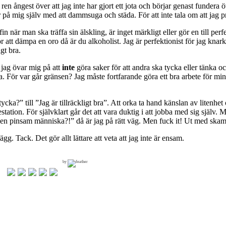
n ångest över att jag inte har gjort ett jota och börjar genast fundera ö
 mig själv med att dammsuga och städa. För att inte tala om att jag pr
 fin när man ska träffa sin älskling, är inget märkligt eller gör en till per
ör att dämpa en oro då är du alkoholist. Jag är perfektionist för jag knar
igt bra.
h jag övar mig på att
inte
göra saker för att andra ska tycka eller tänka 
ska. För var går gränsen? Jag måste fortfarande göra ett bra arbete för mi
a?” till ”Jag är tillräckligt bra”. Att orka ta hand känslan av litenhet o
station. För självklart går det att vara duktig i att jobba med sig själv.
för en pinsam människa?!” då är jag på rätt väg. Men fuck it! Ut med skamt
gg. Tack. Det gör allt lättare att veta att jag inte är ensam.
by