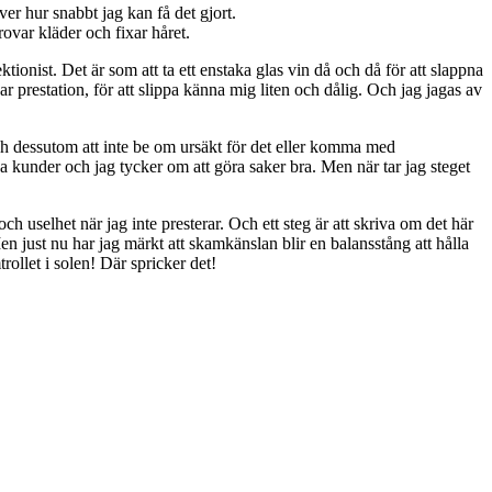
ver hur snabbt jag kan få det gjort.
ovar kläder och fixar håret.
fektionist. Det är som att ta ett enstaka glas vin då och då för att slappna
kar prestation, för att slippa känna mig liten och dålig. Och jag jagas av
och dessutom att inte be om ursäkt för det eller komma med
na kunder och jag tycker om att göra saker bra. Men när tar jag steget
ch uselhet när jag inte presterar. Och ett steg är att skriva om det här
 Men just nu har jag märkt att skamkänslan blir en balansstång att hålla
rollet i solen! Där spricker det!