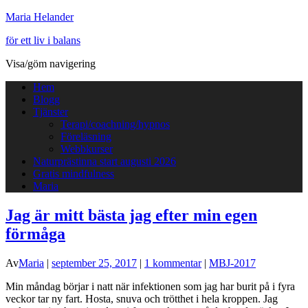
Maria Helander
för ett liv i balans
Visa/göm navigering
Hem
Blogg
Tjänster
Terapi/coachning/hypnos
Föreläsning
Webbkurser
Naturprästinna start augusti 2026
Gratis mindfulness
Maria
Jag är mitt bästa jag efter min egen
förmåga
Av
Maria
|
september 25, 2017
|
1 kommentar
|
MBJ-2017
Min måndag börjar i natt när infektionen som jag har burit på i fyra
veckor tar ny fart. Hosta, snuva och trötthet i hela kroppen. Jag