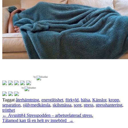
by
by
Taggat
återhämtning
,
energilöshet
,
förkyld
,
hälsa
,
Känslor
,
kropp
,
separation
,
självmedkänsla
,
skilsmässa
,
sorg
,
stress
,
stresshantering
,
trötthet
Inläggsnavigering
←
Avsnitt#4 Stresspodden – arbetsrelaterad stress.
Tålamod kan få en helt ny innebörd
→