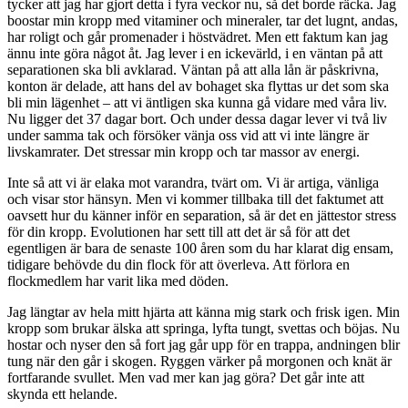
tycker att jag har gjort detta i fyra veckor nu, så det borde räcka. Jag
boostar min kropp med vitaminer och mineraler, tar det lugnt, andas,
har roligt och går promenader i höstvädret. Men ett faktum kan jag
ännu inte göra något åt. Jag lever i en ickevärld, i en väntan på att
separationen ska bli avklarad. Väntan på att alla lån är påskrivna,
konton är delade, att hans del av bohaget ska flyttas ur det som ska
bli min lägenhet – att vi äntligen ska kunna gå vidare med våra liv.
Nu ligger det 37 dagar bort. Och under dessa dagar lever vi två liv
under samma tak och försöker vänja oss vid att vi inte längre är
livskamrater. Det stressar min kropp och tar massor av energi.
Inte så att vi är elaka mot varandra, tvärt om. Vi är artiga, vänliga
och visar stor hänsyn. Men vi kommer tillbaka till det faktumet att
oavsett hur du känner inför en separation, så är det en jättestor stress
för din kropp. Evolutionen har sett till att det är så för att det
egentligen är bara de senaste 100 åren som du har klarat dig ensam,
tidigare behövde du din flock för att överleva. Att förlora en
flockmedlem har varit lika med döden.
Jag längtar av hela mitt hjärta att känna mig stark och frisk igen. Min
kropp som brukar älska att springa, lyfta tungt, svettas och böjas. Nu
hostar och nyser den så fort jag går upp för en trappa, andningen blir
tung när den går i skogen. Ryggen värker på morgonen och knät är
fortfarande svullet. Men vad mer kan jag göra? Det går inte att
skynda ett helande.