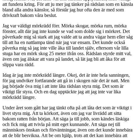
att fundera kring. För att ju mer jag tänker på rädslan som en känsla
bland alla andra känslor, så förstår jag hur ofta den är med som
drivkraft bakom våra beslut.
Jag var väldigt mörkrädd förr. Mörka skogar, mörka rum, mörka
fönster, allt där jag inte kunde se vad som dolde sig i mörkret. Det
påverkade mig så stark att jag valde att ta andra vägar hem eller såg
till att ha en nattlampa tänd när jag var ensam. Det kunde också
påverka mig så jag inte ville åka till landet själv, eftersom vår lilla
stuga har en mörk skog 25 meter ifrån oss. Rädslan styrde mitt val,
även om jag älskar att vara på landet, så lät jag bli att åka för att
slippa vara rädd.
Idag är jag inte mörkrädd längre. Okej, det är inte hela sanningen,
för jag undviker fortfarande att gå in i skogen när det är natt. Men
jag började öva mig i att inte låta rädslan styra mig. Det som är
viktigt får styra. Och en dag upptäckte jag att jag inte var lika
mörkrädd längre.
Under året som gått har jag tänkt ofta på att låta det som är viktigt i
livet styra mig. Att ta körkort, även om jag var livrädd att sitta
bakom ratten från början. Att säga ja till jobb, som kändes läskiga
och fick mig att tvivla på mitt eget kunnande. Att säga nej till
människors önskan och förväntningar, även om det kunde innebära
att de blir besvikna. Att be om hjälp, trots att det kan innebära att