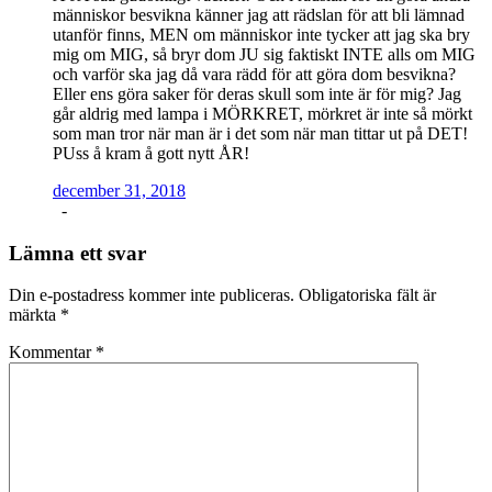
människor besvikna känner jag att rädslan för att bli lämnad
utanför finns, MEN om människor inte tycker att jag ska bry
mig om MIG, så bryr dom JU sig faktiskt INTE alls om MIG
och varför ska jag då vara rädd för att göra dom besvikna?
Eller ens göra saker för deras skull som inte är för mig? Jag
går aldrig med lampa i MÖRKRET, mörkret är inte så mörkt
som man tror när man är i det som när man tittar ut på DET!
PUss å kram å gott nytt ÅR!
december 31, 2018
-
Lämna ett svar
Din e-postadress kommer inte publiceras.
Obligatoriska fält är
märkta
*
Kommentar
*