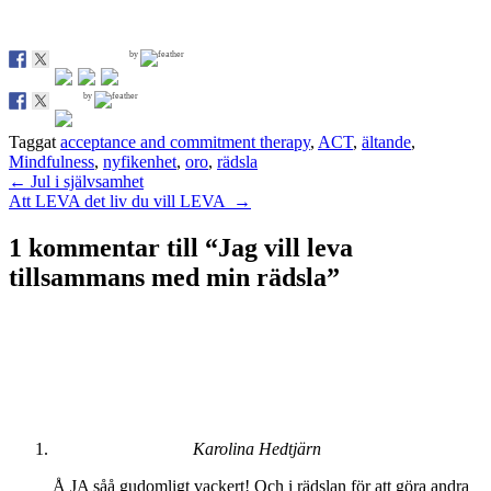
by
by
Taggat
acceptance and commitment therapy
,
ACT
,
ältande
,
Mindfulness
,
nyfikenhet
,
oro
,
rädsla
Inläggsnavigering
←
Jul i självsamhet
Att LEVA det liv du vill LEVA
→
1 kommentar till “
Jag vill leva
tillsammans med min rädsla
”
Karolina Hedtjärn
Å JA såå gudomligt vackert! Och i rädslan för att göra andra