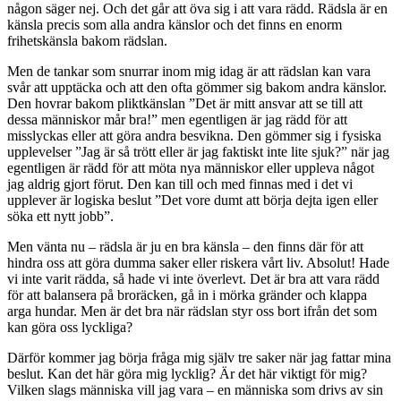
någon säger nej. Och det går att öva sig i att vara rädd. Rädsla är en
känsla precis som alla andra känslor och det finns en enorm
frihetskänsla bakom rädslan.
Men de tankar som snurrar inom mig idag är att rädslan kan vara
svår att upptäcka och att den ofta gömmer sig bakom andra känslor.
Den hovrar bakom pliktkänslan ”Det är mitt ansvar att se till att
dessa människor mår bra!” men egentligen är jag rädd för att
misslyckas eller att göra andra besvikna. Den gömmer sig i fysiska
upplevelser ”Jag är så trött eller är jag faktiskt inte lite sjuk?” när jag
egentligen är rädd för att möta nya människor eller uppleva något
jag aldrig gjort förut. Den kan till och med finnas med i det vi
upplever är logiska beslut ”Det vore dumt att börja dejta igen eller
söka ett nytt jobb”.
Men vänta nu – rädsla är ju en bra känsla – den finns där för att
hindra oss att göra dumma saker eller riskera vårt liv. Absolut! Hade
vi inte varit rädda, så hade vi inte överlevt. Det är bra att vara rädd
för att balansera på broräcken, gå in i mörka gränder och klappa
arga hundar. Men är det bra när rädslan styr oss bort ifrån det som
kan göra oss lyckliga?
Därför kommer jag börja fråga mig själv tre saker när jag fattar mina
beslut. Kan det här göra mig lycklig? Är det här viktigt för mig?
Vilken slags människa vill jag vara – en människa som drivs av sin