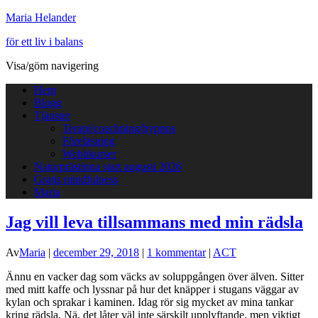
Maria Helander
för ett liv i balans
Visa/göm navigering
Hem
Blogg
Tjänster
Terapi/coachning/hypnos
Föreläsning
Webbkurser
Naturprästinna start augusti 2026
Gratis mindfulness
Maria
Jag vill leva tillsammans med min rädsla
Av
Maria
|
december 29, 2018
|
1 kommentar
|
ACT
Ännu en vacker dag som väcks av soluppgången över älven. Sitter
med mitt kaffe och lyssnar på hur det knäpper i stugans väggar av
kylan och sprakar i kaminen. Idag rör sig mycket av mina tankar
kring rädsla. Nä, det låter väl inte särskilt upplyftande, men viktigt