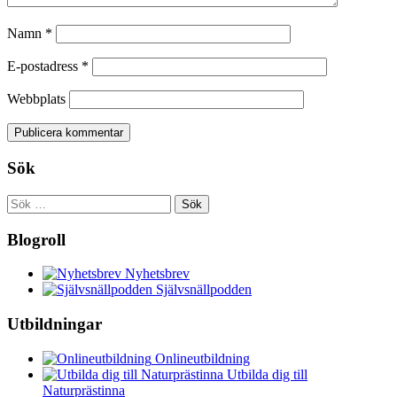
Namn
*
E-postadress
*
Webbplats
Sök
Sök
efter:
Blogroll
Nyhetsbrev
Självsnällpodden
Utbildningar
Onlineutbildning
Utbilda dig till
Naturprästinna