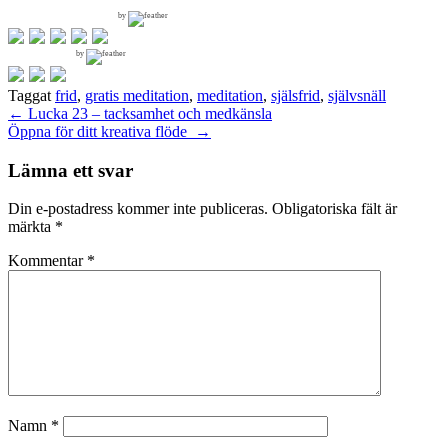
by
by
Taggat
frid
,
gratis meditation
,
meditation
,
själsfrid
,
självsnäll
Inläggsnavigering
←
Lucka 23 – tacksamhet och medkänsla
Öppna för ditt kreativa flöde
→
Lämna ett svar
Din e-postadress kommer inte publiceras.
Obligatoriska fält är
märkta
*
Kommentar
*
Namn
*