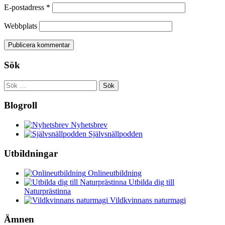
E-postadress
*
Webbplats
Sök
Sök
efter:
Blogroll
Nyhetsbrev
Självsnällpodden
Utbildningar
Onlineutbildning
Utbilda dig till
Naturprästinna
Vildkvinnans naturmagi
Ämnen