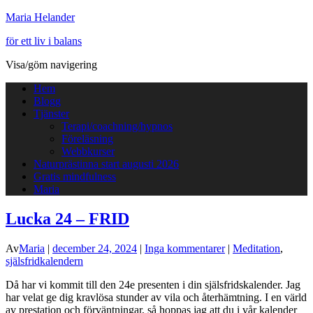
Maria Helander
för ett liv i balans
Visa/göm navigering
Hem
Blogg
Tjänster
Terapi/coachning/hypnos
Föreläsning
Webbkurser
Naturprästinna start augusti 2026
Gratis mindfulness
Maria
Lucka 24 – FRID
Av
Maria
|
december 24, 2024
|
Inga kommentarer
|
Meditation
,
själsfridkalendern
Då har vi kommit till den 24e presenten i din själsfridskalender. Jag
har velat ge dig kravlösa stunder av vila och återhämtning. I en värld
av prestation och förväntningar, så hoppas jag att du i vår kalender