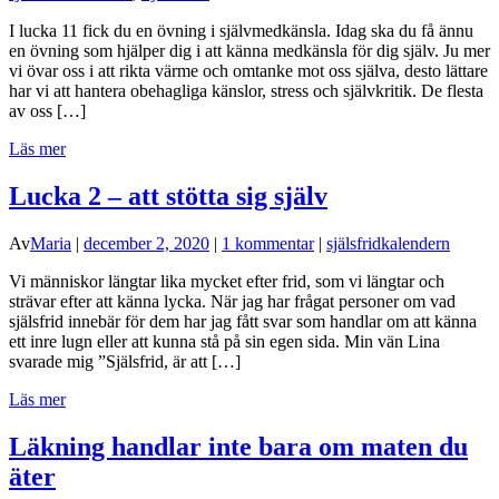
I lucka 11 fick du en övning i självmedkänsla. Idag ska du få ännu
en övning som hjälper dig i att känna medkänsla för dig själv. Ju mer
vi övar oss i att rikta värme och omtanke mot oss själva, desto lättare
har vi att hantera obehagliga känslor, stress och självkritik. De flesta
av oss […]
Läs mer
Lucka 2 – att stötta sig själv
Av
Maria
|
december 2, 2020
|
1 kommentar
|
själsfridkalendern
Vi människor längtar lika mycket efter frid, som vi längtar och
strävar efter att känna lycka. När jag har frågat personer om vad
själsfrid innebär för dem har jag fått svar som handlar om att känna
ett inre lugn eller att kunna stå på sin egen sida. Min vän Lina
svarade mig ”Själsfrid, är att […]
Läs mer
Läkning handlar inte bara om maten du
äter