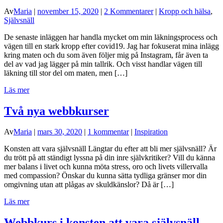
Av
Maria
|
november 15, 2020
|
2 Kommentarer
|
Kropp och hälsa
,
Självsnäll
De senaste inläggen har handla mycket om min läkningsprocess och
vägen till en stark kropp efter covid19. Jag har fokuserat mina inlägg
kring maten och du som även följer mig på Instagram, får även ta
del av vad jag lägger på min tallrik. Och visst handlar vägen till
läkning till stor del om maten, men […]
Läs mer
Två nya webbkurser
Av
Maria
|
mars 30, 2020
|
1 kommentar
|
Inspiration
Konsten att vara självsnäll Längtar du efter att bli mer självsnäll? Är
du trött på att ständigt lyssna på din inre självkritiker? Vill du känna
mer balans i livet och kunna möta stress, oro och livets villervalla
med compassion? Önskar du kunna sätta tydliga gränser mor din
omgivning utan att plågas av skuldkänslor? Då är […]
Läs mer
Webbkurs i konsten att vara självsnäll