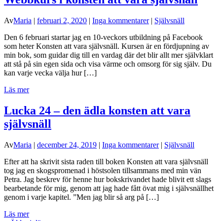
Av
Maria
|
februari 2, 2020
|
Inga kommentarer
|
Självsnäll
Den 6 februari startar jag en 10-veckors utbildning på Facebook
som heter Konsten att vara självsnäll. Kursen är en fördjupning av
min bok, som guidar dig till en vardag där det blir allt mer självklart
att stå på sin egen sida och visa värme och omsorg för sig själv. Du
kan varje vecka välja hur […]
Läs mer
Lucka 24 – den ädla konsten att vara
självsnäll
Av
Maria
|
december 24, 2019
|
Inga kommentarer
|
Självsnäll
Efter att ha skrivit sista raden till boken Konsten att vara självsnäll
tog jag en skogspromenad i höstsolen tillsammans med min vän
Petra. Jag beskrev för henne hur bokskrivandet hade blivit ett slags
bearbetande för mig, genom att jag hade fått övat mig i självsnällhet
genom i varje kapitel. ”Men jag blir så arg på […]
Läs mer