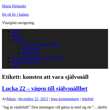
Maria Helander
för ett liv i balans
Visa/göm navigering
Hem
Blogg
Tjänster
Terapi/coachning/hypnos
Föreläsning
Webbkurser
Naturprästinna start augusti 2026
Gratis mindfulness
Maria
Etikett:
konsten att vara självsnäll
Lucka 22 – vägen till självsnällhet
Av
Maria
|
december 22, 2023
|
Inga kommentarer
|
Julefrid
”Jag är värdefull!” Den meningen vill gärna ta med sig ett ”…därför