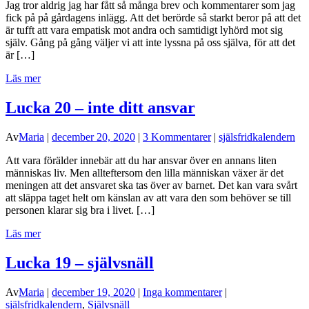
Jag tror aldrig jag har fått så många brev och kommentarer som jag
fick på på gårdagens inlägg. Att det berörde så starkt beror på att det
är tufft att vara empatisk mot andra och samtidigt lyhörd mot sig
själv. Gång på gång väljer vi att inte lyssna på oss själva, för att det
är […]
Läs mer
Lucka 20 – inte ditt ansvar
Av
Maria
|
december 20, 2020
|
3 Kommentarer
|
själsfridkalendern
Att vara förälder innebär att du har ansvar över en annans liten
människas liv. Men allteftersom den lilla människan växer är det
meningen att det ansvaret ska tas över av barnet. Det kan vara svårt
att släppa taget helt om känslan av att vara den som behöver se till
personen klarar sig bra i livet. […]
Läs mer
Lucka 19 – självsnäll
Av
Maria
|
december 19, 2020
|
Inga kommentarer
|
själsfridkalendern
,
Självsnäll