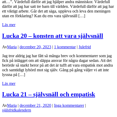
att…”. Värdefull därför att jag hjälper andra människor. Värdefull
därför att jag har satt tre barn till världen. Värdefull därför att jag har
ett viktigt arbete. Går det att säga, uppleva och leva den meningen
utan en förklaring? Kan du ens vara självsnäll […]
Läs mer
Lucka 20 – konsten att vara självsnäll
Av
Maria
|
december 20, 2023
|
1 kommentar
|
Julefrid
Jag tror aldrig jag har fått så många brev och kommentarer som jag
fick på inlägget om att släppa ansvar för några dagar sedan. Att det
berörde så starkt beror på att det är tufft att vara empatisk mot andra
och samtidigt lyhörd mot sig själv. Gång på gång väljer vi att inte
lyssna på […]
Läs mer
Lucka 21 – självsnäll och empatisk
Av
Maria
|
december 21, 2020
|
Inga kommentarer
|
själsfridkalendern