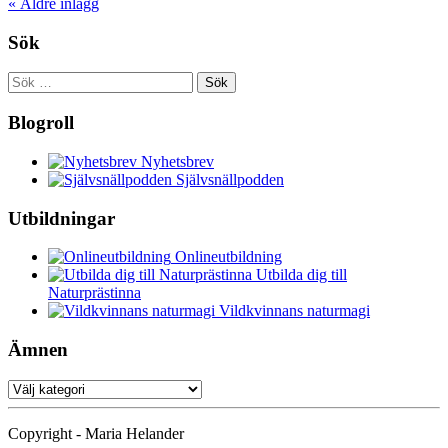
«
Äldre inlägg
Sök
Sök
efter:
Blogroll
Nyhetsbrev
Självsnällpodden
Utbildningar
Onlineutbildning
Utbilda dig till
Naturprästinna
Vildkvinnans naturmagi
Ämnen
Ämnen
Copyright - Maria Helander