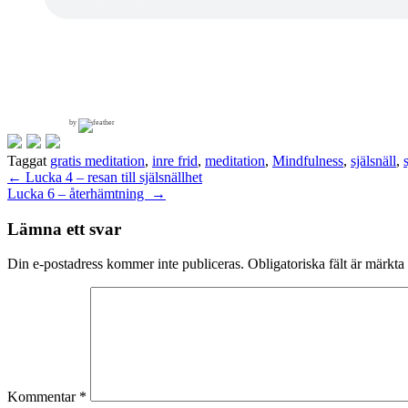
by
Taggat
gratis meditation
,
inre frid
,
meditation
,
Mindfulness
,
själsnäll
,
Inläggsnavigering
←
Lucka 4 – resan till själsnällhet
Lucka 6 – återhämtning
→
Lämna ett svar
Din e-postadress kommer inte publiceras.
Obligatoriska fält är märkta
Kommentar
*