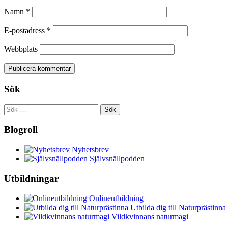
Namn
*
E-postadress
*
Webbplats
Sök
Sök
efter:
Blogroll
Nyhetsbrev
Självsnällpodden
Utbildningar
Onlineutbildning
Utbilda dig till Naturprästinna
Vildkvinnans naturmagi