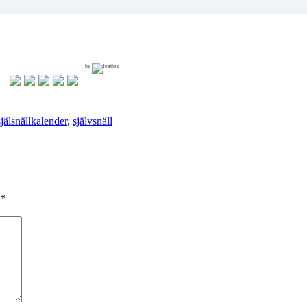
by
själsnällkalender
,
självsnäll
*