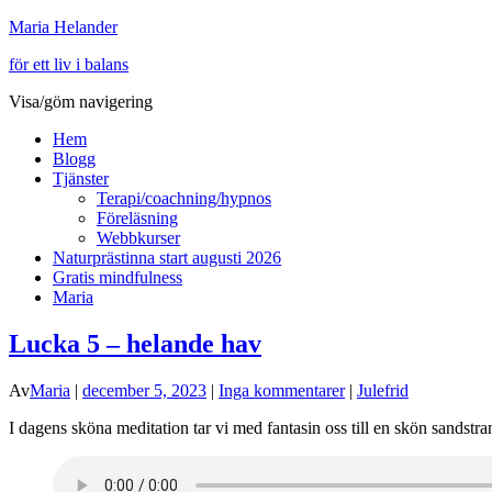
Maria Helander
för ett liv i balans
Visa/göm navigering
Hem
Blogg
Tjänster
Terapi/coachning/hypnos
Föreläsning
Webbkurser
Naturprästinna start augusti 2026
Gratis mindfulness
Maria
Lucka 5 – helande hav
Av
Maria
|
december 5, 2023
|
Inga kommentarer
|
Julefrid
I dagens sköna meditation tar vi med fantasin oss till en skön sandstr